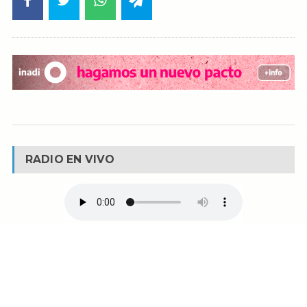
RADIO EN VIVO
© Reservados todos los derechos -
Fm La Boca -
Buenos Aires - Argentina
90.1 MHZ