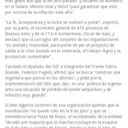
más grave aún que la del año pasado” y reclamó un aumento
en el Salario Mínimo Vital y Móvil “para garantizar que esté
por encima de la inflación este año”.
“La fe, la esperanza y la lucha se vuelven a juntar”, expresó,
por su parte, el secretario general de ATE provincia de
Buenos Aires y de la CTA-A bonaerense, Oscar de Isasi, y
destacó que la consigna del conjunto de las organizaciones
“es unidad y masividad, para poner de pie un proyecto de
salida a la crisis basado en la soberanía, el trabajo digno y la
producción sustentable”.
También el diputado del FdT e integrante del Frente Patria
Grande, Federico Fagioli, afirmó que se busca “construir una
Argentina que piense en los últimos”, y pidió por la
implementación del SBU que, dijo, es una “política de ingreso
ante una situación de pérdida del poder adquisitivo y de
inflación muy grande”.
Si bien algunos sectores de esa organización querían que la
movilización “no quede sólo en la 9 de Julio” y que se
extendiera hacia Plaza de Mayo, el secretariado de la entidad
“decidió por mayoría que la marcha concluya en la esquina
de 9 de Julio y avenida de Mayo”, donde se hizo el acto de