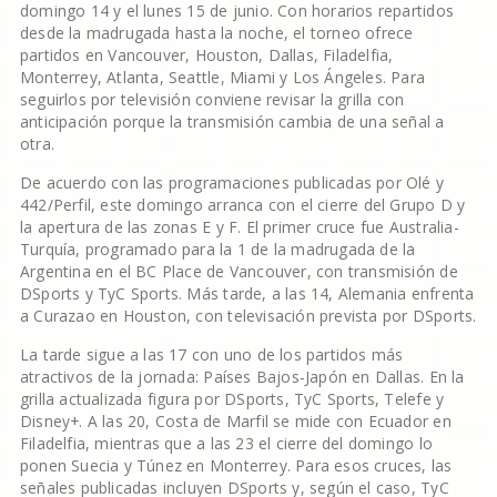
domingo 14 y el lunes 15 de junio. Con horarios repartidos
desde la madrugada hasta la noche, el torneo ofrece
partidos en Vancouver, Houston, Dallas, Filadelfia,
Monterrey, Atlanta, Seattle, Miami y Los Ángeles. Para
seguirlos por televisión conviene revisar la grilla con
anticipación porque la transmisión cambia de una señal a
otra.
De acuerdo con las programaciones publicadas por Olé y
442/Perfil, este domingo arranca con el cierre del Grupo D y
la apertura de las zonas E y F. El primer cruce fue Australia-
Turquía, programado para la 1 de la madrugada de la
Argentina en el BC Place de Vancouver, con transmisión de
DSports y TyC Sports. Más tarde, a las 14, Alemania enfrenta
a Curazao en Houston, con televisación prevista por DSports.
La tarde sigue a las 17 con uno de los partidos más
atractivos de la jornada: Países Bajos-Japón en Dallas. En la
grilla actualizada figura por DSports, TyC Sports, Telefe y
Disney+. A las 20, Costa de Marfil se mide con Ecuador en
Filadelfia, mientras que a las 23 el cierre del domingo lo
ponen Suecia y Túnez en Monterrey. Para esos cruces, las
señales publicadas incluyen DSports y, según el caso, TyC