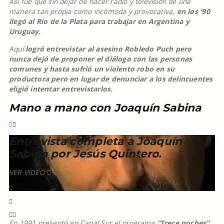
Así fue que sin dejar de hacer radio y televisión de una
manera tan propia como incómoda y provocativa,
en los ’90
llegó al Río de la Plata para trabajar en Argentina y
Uruguay.
Aquí
logró entrevistar al asesino Robledo Puch pero
nunca dejó de proponer el diálogo con las personas
comunes y hasta sufrió un violento robo en su
productora pero en lugar de denunciar a los delincuentes
eligió intentar entrevistarlos.
Mano a mano con Joaquín Sabina
Entrevista completa a Joaquín
Sabina por Jesús Quintero.
VER VIDEO
En 1991 presentó en Canal Sur el programa
“Trece noches”