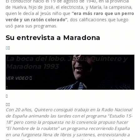
El conductor nació el 19 de agosto de 1940, en la provincia
de Huelva, hijo de José, el electricista, y María, la campesina,
quien le decía al Jesús niño que
“era más raro que un perro
verde y un ratón colorado”
, dos calificaciones que luego
usó para sus programas.
Su entrevista a Maradona
La boca del lobo. Jesús Quintero y
Maradona 1993
VER VIDEO
Con 20 años, Quintero consiguió trabajo en la Radio Nacional
de España animando las tardes con el programa “Estudio 15-
18” pero como la propuesta no lo convencía propuso hacer
“El hombre de la roulotte” un programa recorriendo España
en una furgoneta llena de libros y sartenes, entrevistando a