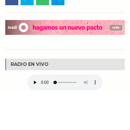
RADIO EN VIVO
© Reservados todos los derechos -
Fm La Boca -
Buenos Aires - Argentina
90.1 MHZ