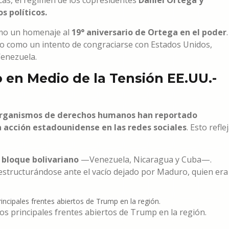
acas, el régimen de los copresidentes
Daniel Ortega y
os políticos.
como un homenaje al
19° aniversario de Ortega en el poder
.
o como un intento de congraciarse con Estados Unidos,
enezuela.
 en Medio de la Tensión EE.UU.-
rganismos de derechos humanos han reportado
a acción estadounidense en las redes sociales
. Esto refle
l
bloque bolivariano
—Venezuela, Nicaragua y Cuba—.
estructurándose ante el vacío dejado por Maduro, quien era
os principales frentes abiertos de Trump en la región.