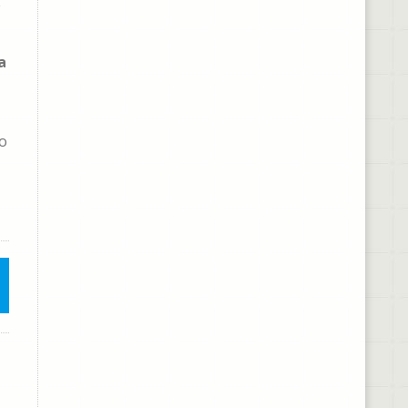
e
a
do