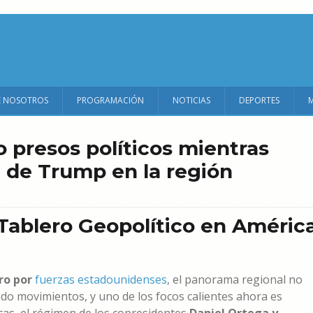
E NOSOTROS
PROGRAMACIÓN
NOTICIAS
DEPORTES
 presos políticos mientras
l de Trump en la región
Tablero Geopolítico en Améric
ro por
fuerzas estadounidenses
, el panorama regional no
ndo movimientos, y uno de los focos calientes ahora es