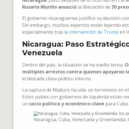
Nicaragua
. Justo después de lo ocurrido en Car
Rosario Murillo anunció
la liberación de
30 pres
El gobierno nicaragüense justificó su decisión 
Sin embargo, muchos expertos están leyendo est
especialmente tras la
intervención de Trump
en V
Nicaragua: Paso Estratégico
Venezuela
Dentro del país, la situación se ha vuelto tensa.
O
múltiples arrestos contra quienes apoyaron l
el delicado clima político interno.
La captura de Maduro ha sido un terremoto en e
Estos países con gobiernos de izquierda están re
un
socio político y económico clave
para Cuba.
Nicaragua, Cuba, Venezuela y Groenlandia: l