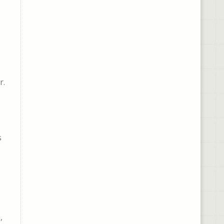
r.
s
,