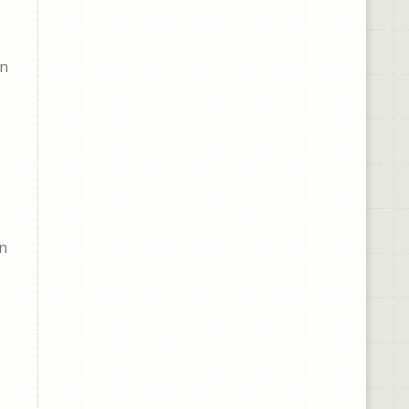
on
on