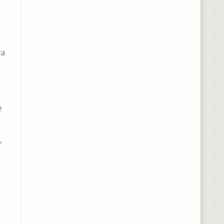
ra
e
,