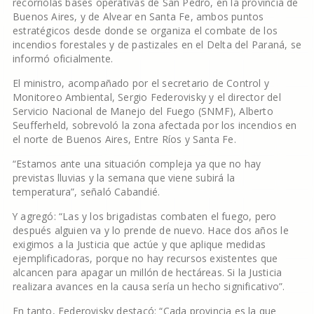
recorriólas bases operativas de San Pedro, en la provincia de
Buenos Aires, y de Alvear en Santa Fe, ambos puntos
estratégicos desde donde se organiza el combate de los
incendios forestales y de pastizales en el Delta del Paraná, se
informó oficialmente.
El ministro, acompañado por el secretario de Control y
Monitoreo Ambiental, Sergio Federovisky y el director del
Servicio Nacional de Manejo del Fuego (SNMF), Alberto
Seufferheld, sobrevoló la zona afectada por los incendios en
el norte de Buenos Aires, Entre Ríos y Santa Fe.
“Estamos ante una situación compleja ya que no hay
previstas lluvias y la semana que viene subirá la
temperatura”, señaló Cabandié.
Y agregó: “Las y los brigadistas combaten el fuego, pero
después alguien va y lo prende de nuevo. Hace dos años le
exigimos a la Justicia que actúe y que aplique medidas
ejemplificadoras, porque no hay recursos existentes que
alcancen para apagar un millón de hectáreas. Si la Justicia
realizara avances en la causa sería un hecho significativo”.
En tanto, Federovisky destacó: “Cada provincia es la que