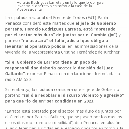
Horacio Rodríguez Larreta y un fallo que lo obliga a
levantar el operativo en torno a la casa de la
Vicepresidenta.
La diputada nacional del Frente de Todos (FdT) Paula
Penacca consideró este martes que
el jefe de Gobierno
porteño, Horacio Rodríguez Larreta, está “apretado
por el sector más duro” de Juntos por el Cambio (JxC)
y
por eso
“no acatará” el fallo judicial que obliga a
levantar el operativo policial
en las inmediaciones de la
vivienda de la vicepresidenta Cristina Fernández de Kirchner.
“Si el Gobierno de Larreta tiene un poco de
responsabilidad debería acatar la decisión del juez
Gallardo”
, expresó Penacca en declaraciones formuladas a
radio AM 530.
Sin embargo, la diputada considera que el jefe de Gobierno
porteño
“salió a redoblar el discurso violento y agresivo”
para que “lo dejen” ser candidato en 2023.
“Larreta está apretado por el sector más duro de Juntos por
el Cambio, por Patricia Bullrich, que se paseó por los medios
estos días mostrando su debilidad”, dijo Penacca en alusión
a las diferencias surgidas en el espacio opositor en torno a la