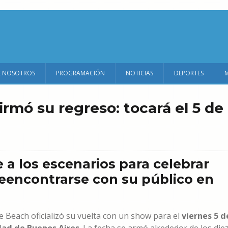
E NOSOTROS
PROGRAMACIÓN
NOTICIAS
DEPORTES
rmó su regreso: tocará el 5 de
a los escenarios para celebrar
eencontrarse con su público en
e Beach oficializó su vuelta con un show para el
viernes 5 d