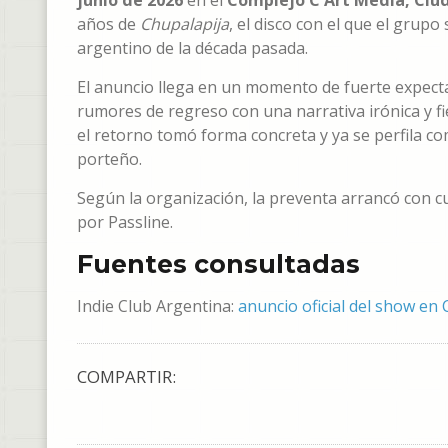
junio de 2026
en el
Complejo C Art Media, Ciu
años de
Chupalapija
, el disco con el que el grup
argentino de la década pasada.
El anuncio llega en un momento de fuerte expect
rumores de regreso con una narrativa irónica y fie
el retorno tomó forma concreta y ya se perfila co
porteño.
Según la organización, la preventa arrancó con c
por Passline.
Fuentes consultadas
Indie Club Argentina:
anuncio oficial del show en 
COMPARTIR: