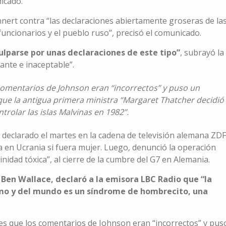
nicado.
ert contra “las declaraciones abiertamente groseras de la
funcionarios y el pueblo ruso”, precisó el comunicado.
lparse por unas declaraciones de este tipo”
, subrayó la
ante e inaceptable”.
omentarios de Johnson eran “incorrectos” y puso un
ue la antigua primera ministra “Margaret Thatcher decidió
trolar las islas Malvinas en 1982”.
a declarado el martes en la cadena de televisión alemana ZD
a en Ucrania si fuera mujer. Luego, denunció la operación
nidad tóxica”, al cierre de la cumbre del G7 en Alemania.
 Ben Wallace, declaró a la emisora LBC Radio que “la
ismo y del mundo es un síndrome de hombrecito, una
s que los comentarios de Johnson eran “incorrectos” y pus