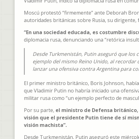
Vladimir Putin, indicó la diplomacia rusa en comu
Moscú protestó “firmemente” ante Deborah Bronn
autoridades británicas sobre Rusia, su dirigente, 
“En una sociedad educada, es costumbre discu
diplomacia rusa, denunciando una “retórica insult
Desde Turkmenistán, Putin aseguró que los c
ejemplo del mismo Reino Unido, al recordar q
lanzar una ofensiva contra Argentina para con
El primer ministro británico, Boris Johnson, habí
que Vladimir Putin no habría iniciado una ofensiv
militar rusa como “un ejemplo perfecto de masculi
Por su parte,
el ministro de Defensa británico,
visión que el presidente Putin tiene de sí m
visión machista”.
Desde Turkmenistán, Putin aseguró este miércole