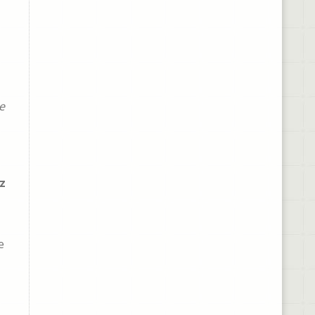
e
z
e