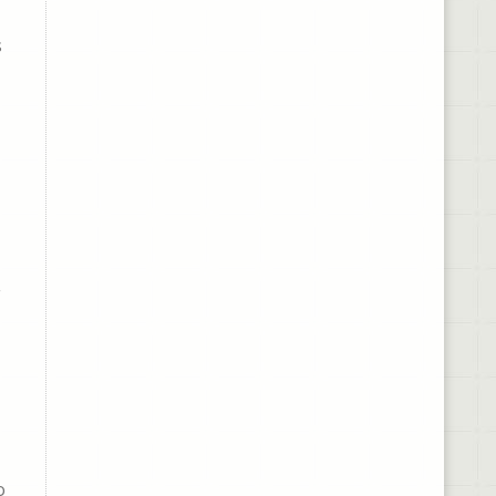
s
F
o