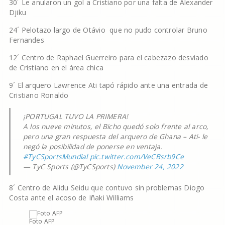
30´ Le anularon un gol a Cristiano por una falta de Alexander
Djiku
24´ Pelotazo largo de Otávio que no pudo controlar Bruno
Fernandes
12´ Centro de Raphael Guerreiro para el cabezazo desviado
de Cristiano en el área chica
9´ El arquero Lawrence Ati tapó rápido ante una entrada de
Cristiano Ronaldo
¡PORTUGAL TUVO LA PRIMERA!
A los nueve minutos, el Bicho quedó solo frente al arco,
pero una gran respuesta del arquero de Ghana – Ati- le
negó la posibilidad de ponerse en ventaja.
#TyCSportsMundial
pic.twitter.com/VeCBsrb9Ce
— TyC Sports (@TyCSports)
November 24, 2022
8´ Centro de Alidu Seidu que contuvo sin problemas Diogo
Costa ante el acoso de Iñaki Williams
Foto AFP