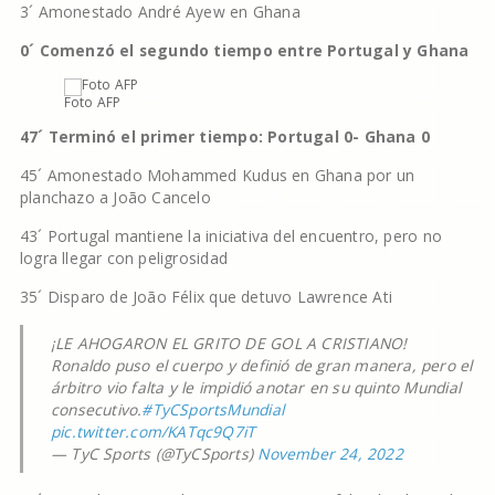
3´ Amonestado André Ayew en Ghana
0´ Comenzó el segundo tiempo entre Portugal y Ghana
Foto AFP
47´ Terminó el primer tiempo: Portugal 0- Ghana 0
45´ Amonestado Mohammed Kudus en Ghana por un
planchazo a João Cancelo
43´ Portugal mantiene la iniciativa del encuentro, pero no
logra llegar con peligrosidad
35´ Disparo de João Félix que detuvo Lawrence Ati
¡LE AHOGARON EL GRITO DE GOL A CRISTIANO!
Ronaldo puso el cuerpo y definió de gran manera, pero el
árbitro vio falta y le impidió anotar en su quinto Mundial
consecutivo.
#TyCSportsMundial
pic.twitter.com/KATqc9Q7iT
— TyC Sports (@TyCSports)
November 24, 2022