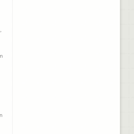
,
on
on