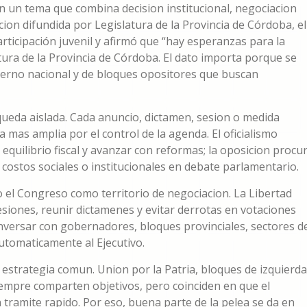
n un tema que combina decision institucional, negociacion
cion difundida por Legislatura de la Provincia de Córdoba, el
rticipación juvenil y afirmó que “hay esperanzas para la
tura de la Provincia de Córdoba. El dato importa porque se
ierno nacional y de bloques opositores que buscan
a queda aislada. Cada anuncio, dictamen, sesion o medida
 mas amplia por el control de la agenda. El oficialismo
equilibrio fiscal y avanzar con reformas; la oposicion procu
os costos sociales o institucionales en debate parlamentario.
el Congreso como territorio de negociacion. La Libertad
siones, reunir dictamenes y evitar derrotas en votaciones
onversar con gobernadores, bloques provinciales, sectores d
utomaticamente al Ejecutivo.
estrategia comun. Union por la Patria, bloques de izquierda
siempre comparten objetivos, pero coinciden en que el
tramite rapido. Por eso, buena parte de la pelea se da en