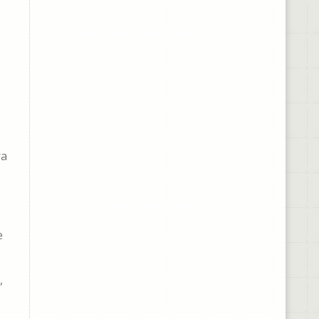
ra
e
,