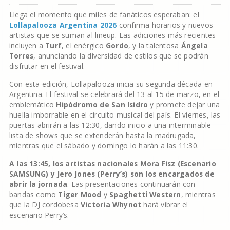
Llega el momento que miles de fanáticos esperaban: el
Lollapalooza Argentina 2026
confirma horarios y nuevos
artistas que se suman al lineup. Las adiciones más recientes
incluyen a
Turf
, el enérgico
Gordo
, y la talentosa
Ángela
Torres
, anunciando la diversidad de estilos que se podrán
disfrutar en el festival.
Con esta edición, Lollapalooza inicia su segunda década en
Argentina. El festival se celebrará del 13 al 15 de marzo, en el
emblemático
Hipódromo de San Isidro
y promete dejar una
huella imborrable en el circuito musical del país. El viernes, las
puertas abrirán a las 12:30, dando inicio a una interminable
lista de shows que se extenderán hasta la madrugada,
mientras que el sábado y domingo lo harán a las 11:30.
A las 13:45, los artistas nacionales Mora Fisz (Escenario
SAMSUNG) y Jero Jones (Perry’s) son los encargados de
abrir la jornada
. Las presentaciones continuarán con
bandas como
Tiger Mood
y
Spaghetti Western
, mientras
que la DJ cordobesa
Victoria Whynot
hará vibrar el
escenario Perry’s.