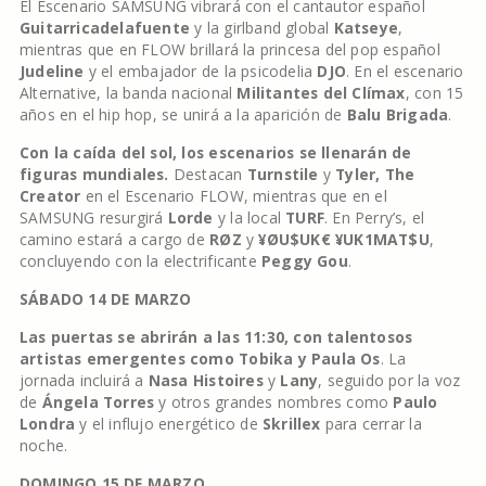
El Escenario SAMSUNG vibrará con el cantautor español
Guitarricadelafuente
y la girlband global
Katseye
,
mientras que en FLOW brillará la princesa del pop español
Judeline
y el embajador de la psicodelia
DJO
. En el escenario
Alternative, la banda nacional
Militantes del Clímax
, con 15
años en el hip hop, se unirá a la aparición de
Balu Brigada
.
Con la caída del sol, los escenarios se llenarán de
figuras mundiales.
Destacan
Turnstile
y
Tyler, The
Creator
en el Escenario FLOW, mientras que en el
SAMSUNG resurgirá
Lorde
y la local
TURF
. En Perry’s, el
camino estará a cargo de
RØZ
y
¥ØU$UK€ ¥UK1MAT$U
,
concluyendo con la electrificante
Peggy Gou
.
SÁBADO 14 DE MARZO
Las puertas se abrirán a las 11:30, con talentosos
artistas emergentes como Tobika y Paula Os
. La
jornada incluirá a
Nasa Histoires
y
Lany
, seguido por la voz
de
Ángela Torres
y otros grandes nombres como
Paulo
Londra
y el influjo energético de
Skrillex
para cerrar la
noche.
DOMINGO 15 DE MARZO