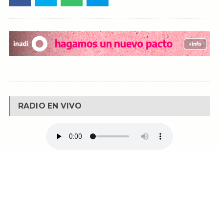
RADIO EN VIVO
© Reservados todos los derechos -
Fm La Boca -
Buenos Aires - Argentina
90.1 MHZ