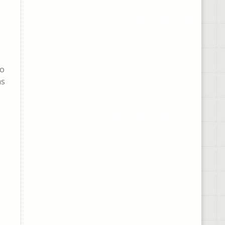
io
as