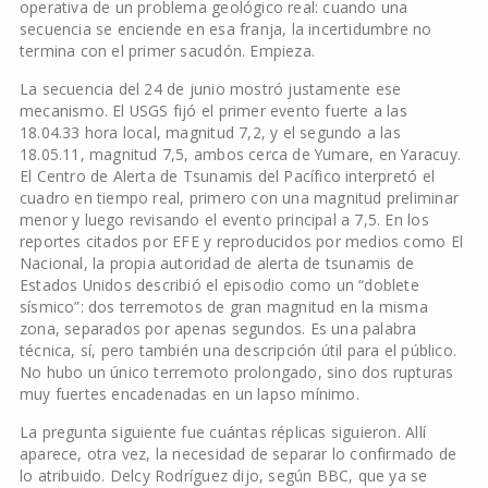
operativa de un problema geológico real: cuando una
secuencia se enciende en esa franja, la incertidumbre no
termina con el primer sacudón. Empieza.
La secuencia del 24 de junio mostró justamente ese
mecanismo. El USGS fijó el primer evento fuerte a las
18.04.33 hora local, magnitud 7,2, y el segundo a las
18.05.11, magnitud 7,5, ambos cerca de Yumare, en Yaracuy.
El Centro de Alerta de Tsunamis del Pacífico interpretó el
cuadro en tiempo real, primero con una magnitud preliminar
menor y luego revisando el evento principal a 7,5. En los
reportes citados por EFE y reproducidos por medios como El
Nacional, la propia autoridad de alerta de tsunamis de
Estados Unidos describió el episodio como un “doblete
sísmico”: dos terremotos de gran magnitud en la misma
zona, separados por apenas segundos. Es una palabra
técnica, sí, pero también una descripción útil para el público.
No hubo un único terremoto prolongado, sino dos rupturas
muy fuertes encadenadas en un lapso mínimo.
La pregunta siguiente fue cuántas réplicas siguieron. Allí
aparece, otra vez, la necesidad de separar lo confirmado de
lo atribuido. Delcy Rodríguez dijo, según BBC, que ya se