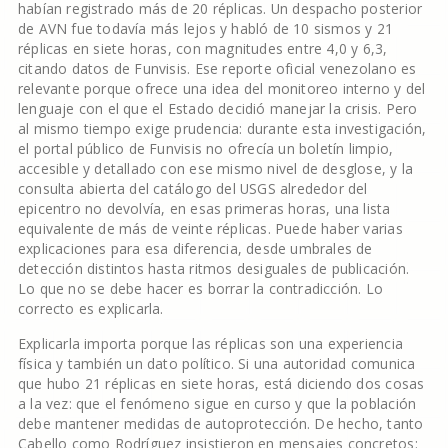
habían registrado más de 20 réplicas. Un despacho posterior
de AVN fue todavía más lejos y habló de 10 sismos y 21
réplicas en siete horas, con magnitudes entre 4,0 y 6,3,
citando datos de Funvisis. Ese reporte oficial venezolano es
relevante porque ofrece una idea del monitoreo interno y del
lenguaje con el que el Estado decidió manejar la crisis. Pero
al mismo tiempo exige prudencia: durante esta investigación,
el portal público de Funvisis no ofrecía un boletín limpio,
accesible y detallado con ese mismo nivel de desglose, y la
consulta abierta del catálogo del USGS alrededor del
epicentro no devolvía, en esas primeras horas, una lista
equivalente de más de veinte réplicas. Puede haber varias
explicaciones para esa diferencia, desde umbrales de
detección distintos hasta ritmos desiguales de publicación.
Lo que no se debe hacer es borrar la contradicción. Lo
correcto es explicarla.
Explicarla importa porque las réplicas son una experiencia
física y también un dato político. Si una autoridad comunica
que hubo 21 réplicas en siete horas, está diciendo dos cosas
a la vez: que el fenómeno sigue en curso y que la población
debe mantener medidas de autoprotección. De hecho, tanto
Cabello como Rodríguez insistieron en mensajes concretos: