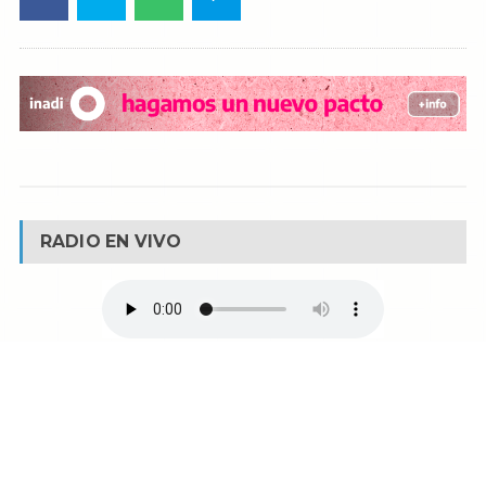
RADIO EN VIVO
© Reservados todos los derechos -
Fm La Boca -
Buenos Aires - Argentina
90.1 MHZ