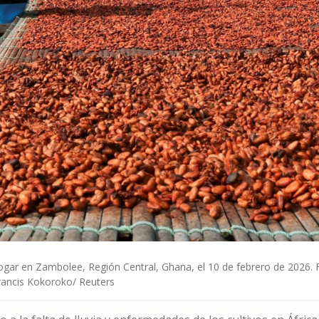
 hogar en Zambolee, Región Central, Ghana, el 10 de febrero de 2026. 
rancis Kokoroko/ Reuters