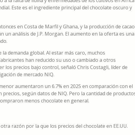
 a la falta de lluvia y enfermedades de los cultivos en África
ial. Este es el ingrediente principal del chocolate oscuro y
tonces en Costa de Marfil y Ghana, y la producción de cacao
 un análisis de J.P. Morgan. El aumento en la oferta es una
ndo.
e la demanda global. Al estar más caro, muchos
 fabricantes han reducido su uso o cambiado a otros
os precios bajo control, señaló Chris Costagli, líder de
igación de mercado NIQ.
or menor aumentaron un 6.7% en 2025 en comparación con el
 precios, según datos de NIQ. Pero la cantidad de producto
 compraron menos chocolate en general.
tra razón por la que los precios del chocolate en EE.UU.