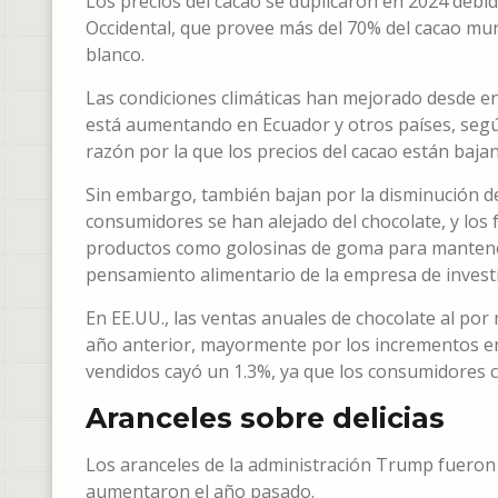
Los precios del cacao se duplicaron en 2024 debido
Occidental, que provee más del 70% del cacao mund
blanco.
Las condiciones climáticas han mejorado desde en
está aumentando en Ecuador y otros países, según
razón por la que los precios del cacao están baja
Sin embargo, también bajan por la disminución d
consumidores se han alejado del chocolate, y los
productos como golosinas de goma para mantener l
pensamiento alimentario de la empresa de invest
En EE.UU., las ventas anuales de chocolate al p
año anterior, mayormente por los incrementos en
vendidos cayó un 1.3%, ya que los consumidores
Aranceles sobre delicias
Los aranceles de la administración Trump fueron o
aumentaron el año pasado.