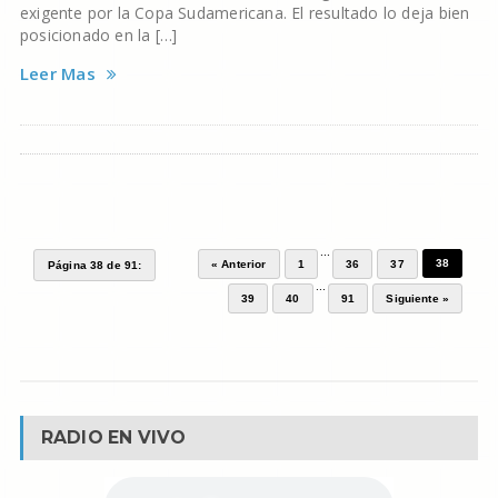
exigente por la Copa Sudamericana. El resultado lo deja bien
posicionado en la […]
Leer Mas
...
38
« Anterior
1
36
37
Página 38 de 91:
...
39
40
91
Siguiente »
RADIO EN VIVO