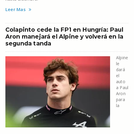
Leer Mas
Colapinto cede la FP1 en Hungría: Paul
Aron manejará el Alpine y volverá en la
segunda tanda
Alpine
le
dará
el
auto
a Paul
Aron
para
la