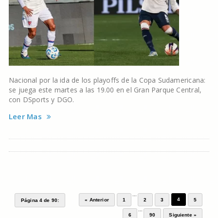
Nacional por la ida de los playoffs de la Copa Sudamericana:
se juega este martes a las 19.00 en el Gran Parque Central,
con DSports y DGO.
Leer Mas
...
4
« Anterior
1
2
3
5
Página 4 de 90:
...
6
90
Siguiente »