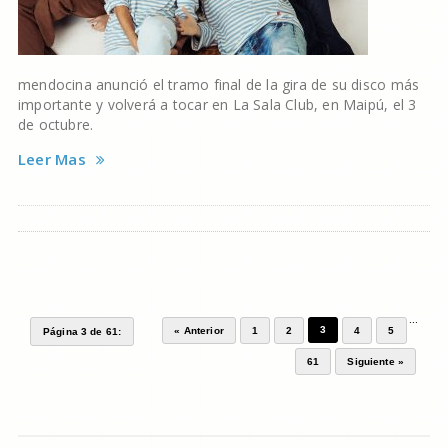
mendocina anunció el tramo final de la gira de su disco más
importante y volverá a tocar en La Sala Club, en Maipú, el 3
de octubre.
Leer Mas
...
3
« Anterior
1
2
4
5
Página 3 de 61:
61
Siguiente »