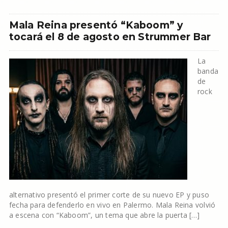
Mala Reina presentó “Kaboom” y
tocará el 8 de agosto en Strummer Bar
La
banda
de
rock
alternativo presentó el primer corte de su nuevo EP y puso
fecha para defenderlo en vivo en Palermo. Mala Reina volvió
a escena con “Kaboom”, un tema que abre la puerta […]