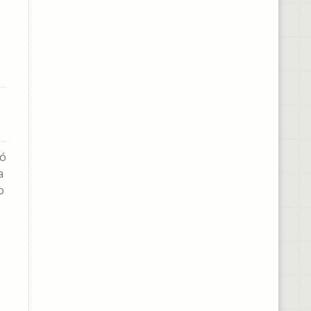
jó
a
o