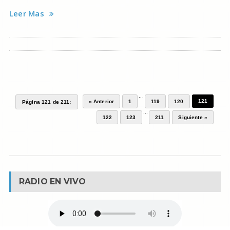
Leer Mas
...
121
« Anterior
1
119
120
Página 121 de 211:
...
122
123
211
Siguiente »
RADIO EN VIVO