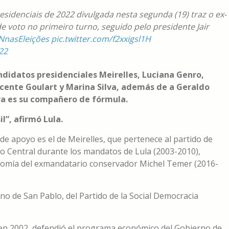
esidenciais de 2022 divulgada nesta segunda (19) traz o ex-
e voto no primeiro turno, seguido pelo presidente Jair
nasEleições
pic.twitter.com/f2xxigsl1H
22
andidatos presidenciales Meirelles, Luciana Genro,
cente Goulart y Marina Silva, además de a Geraldo
ora es su compañero de fórmula.
l”, afirmó Lula.
 apoyo es el de Meirelles, que pertenece al partido de
co Central durante los mandatos de Lula (2003-2010),
onomía del exmandatario conservador Michel Temer (2016-
rno de San Pablo, del Partido de la Social Democracia
en 2002, defendió el programa económico del Gobierno de