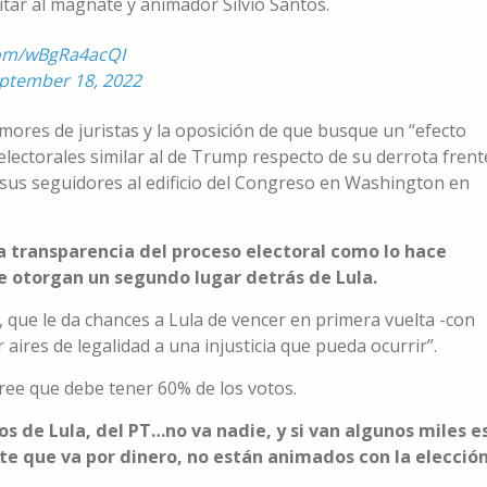
itar al magnate y animador Silvio Santos.
.com/wBgRa4acQI
ptember 18, 2022
mores de juristas y la oposición de que busque un “efecto
electorales similar al de Trump respecto de su derrota frent
 sus seguidores al edificio del Congreso en Washington en
la transparencia del proceso electoral como lo hace
e otorgan un segundo lugar detrás de Lula.
 que le da chances a Lula de vencer en primera vuelta -con
 aires de legalidad a una injusticia que pueda ocurrir”.
cree que debe tener 60% de los votos.
tos de Lula, del PT…no va nadie, y si van algunos miles e
nte que va por dinero, no están animados con la elecció