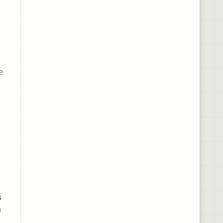
e
s
n