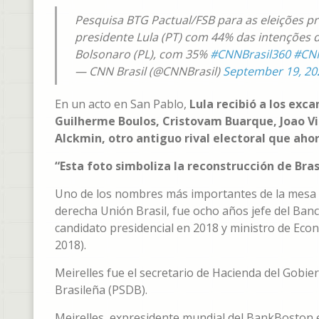
Pesquisa BTG Pactual/FSB para as eleições pr
presidente Lula (PT) com 44% das intenções d
Bolsonaro (PL), com 35%
#CNNBrasil360
#CNN
— CNN Brasil (@CNNBrasil)
September 19, 20
En un acto en San Pablo,
Lula recibió a los exc
Guilherme Boulos, Cristovam Buarque, Joao Vi
Alckmin, otro antiguo rival electoral que ah
“Esta foto simboliza la reconstrucción de Brasi
Uno de los nombres más importantes de la mesa de
derecha Unión Brasil, fue ocho años jefe del Ban
candidato presidencial en 2018 y ministro de Ec
2018).
Meirelles fue el secretario de Hacienda del Gobie
Brasileña (PSDB).
Meirelles, expresidente mundial del BankBoston 