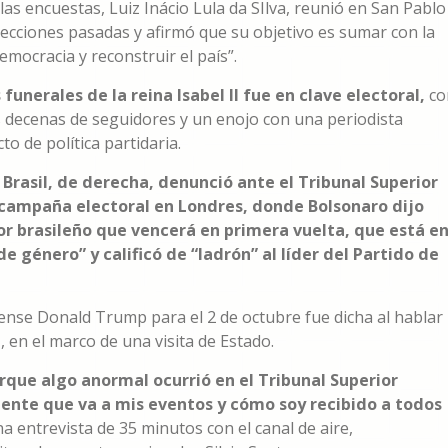
las encuestas, Luiz Inácio Lula da SIlva, reunió en San Pablo
lecciones pasadas y afirmó que su objetivo es sumar con la
mocracia y reconstruir el país”.
 funerales de la reina Isabel II fue en clave electoral,
co
tes decenas de seguidores y un enojo con una periodista
to de política partidaria.
 Brasil, de derecha, denunció ante el Tribunal Superior
r campaña electoral en Londres, donde Bolsonaro dijo
or brasileño que vencerá en primera vuelta, que está e
e género” y calificó de “ladrón” al líder del Partido de
ense Donald Trump para el 2 de octubre fue dicha al hablar
, en el marco de una visita de Estado.
rque algo anormal ocurrió en el Tribunal Superior
gente que va a mis eventos y cómo soy recibido a todos
a entrevista de 35 minutos con el canal de aire,