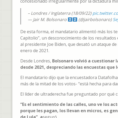
concesionado irregularmente por la dictadura mil
– Londres / Inglaterra (18/09/22)
pic.twitter
— Jair M. Bolsonaro
(@jairbolsonaro)
Se
De esta forma, el mandatario alimentó más los te
Capitolio”, un desconocimiento de los resultados 
al presidente Joe Biden, que desató un ataque de
enero de 2021.
Desde Londres,
Bolsonaro volvió a cuestionar 
desde 2021, despreciando las encuestas que l
El mandatario dijo que la encuestadora Datafolha,
más de la mitad de los votos- “está hecha para dar
El líder de ultraderecha fue preguntado por qué 
“Es el sentimiento de las calles, uno ve los ac
porque les pagan, los llevan en micros, es ge
de Lula”, a
seguró.