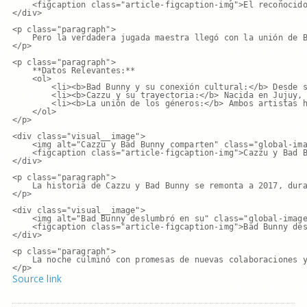
    <figcaption class="article-figcaption-img">El reconocido
</div>

<p class="paragraph">

    Pero la verdadera jugada maestra llegó con la unión de B
</p>

<p class="paragraph">

    **Datos Relevantes:**

    <ol>

        <li><b>Bad Bunny y su conexión cultural:</b> Desde s
        <li><b>Cazzu y su trayectoria:</b> Nacida en Jujuy, 
        <li><b>La unión de los géneros:</b> Ambos artistas h
    </ol>

</p>

<div class="visual__image">

    <img alt="Cazzu y Bad Bunny comparten" class="global-ima
    <figcaption class="article-figcaption-img">Cazzu y Bad B
</div>

<p class="paragraph">

    La historia de Cazzu y Bad Bunny se remonta a 2017, dura
</p>

<div class="visual__image">

    <img alt="Bad Bunny deslumbró en su" class="global-image
    <figcaption class="article-figcaption-img">Bad Bunny des
</div>

<p class="paragraph">

    La noche culminó con promesas de nuevas colaboraciones y
</p>
Source link