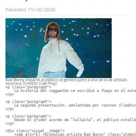
Publicado: 15 / 02 /2026
Bad Bunny impactó al público argentino junto a una serie de artistas
sorpresa (Crédito: Dale Play)
<p class="paragraph">

    La historia del reggaetón se escribió a fuego en el esta
</p>

<p class="paragraph">

    La segunda presentación, adelantada por razones climátic
</p>

<p class="paragraph">

    Desde el primer acorde de “Callaíta”, el público estalló
</p>

<div class="visual__image">

    <img alt="El reconocido artista Bad Bunny" class="global