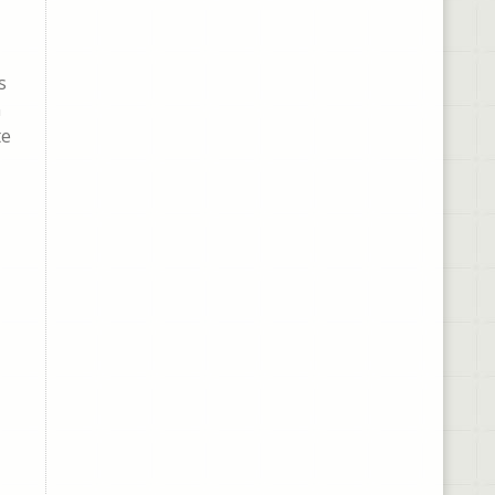
s
n
te