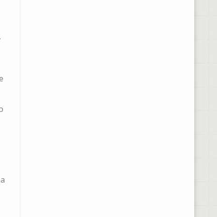
,
e
o
na