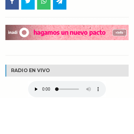
RADIO EN VIVO
© Reservados todos los derechos -
Fm La Boca -
Buenos Aires - Argentina
90.1 MHZ