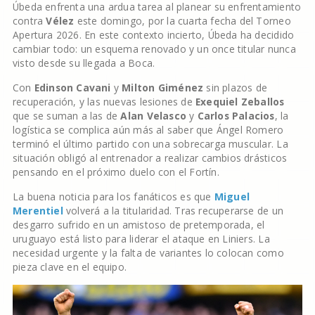
Úbeda enfrenta una ardua tarea al planear su enfrentamiento
contra
Vélez
este domingo, por la cuarta fecha del Torneo
Apertura 2026. En este contexto incierto, Úbeda ha decidido
cambiar todo: un esquema renovado y un once titular nunca
visto desde su llegada a Boca.
Con
Edinson Cavani
y
Milton Giménez
sin plazos de
recuperación, y las nuevas lesiones de
Exequiel Zeballos
que se suman a las de
Alan Velasco
y
Carlos Palacios
, la
logística se complica aún más al saber que Ángel Romero
terminó el último partido con una sobrecarga muscular. La
situación obligó al entrenador a realizar cambios drásticos
pensando en el próximo duelo con el Fortín.
La buena noticia para los fanáticos es que
Miguel
Merentiel
volverá a la titularidad. Tras recuperarse de un
desgarro sufrido en un amistoso de pretemporada, el
uruguayo está listo para liderar el ataque en Liniers. La
necesidad urgente y la falta de variantes lo colocan como
pieza clave en el equipo.