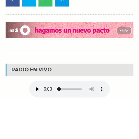
RADIO EN VIVO
© Reservados todos los derechos -
Fm La Boca -
Buenos Aires - Argentina
90.1 MHZ