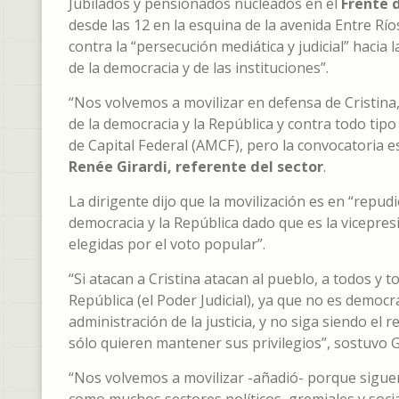
Jubilados y pensionados nucleados en el
Frente 
desde las 12 en la esquina de la avenida Entre Río
contra la “persecución mediática y judicial” hacia
de la democracia y de las instituciones”.
“Nos volvemos a movilizar en defensa de Cristina,
de la democracia y la República y contra todo tip
de Capital Federal (AMCF), pero la convocatoria es
Renée Girardi, referente del sector
.
La dirigente dijo que la movilización es en “repud
democracia y la República dado que es la vicepresi
elegidas por el voto popular”.
“Si atacan a Cristina atacan al pueblo, a todos y 
República (el Poder Judicial), ya que no es democr
administración de la justicia, y no siga siendo el
sólo quieren mantener sus privilegios”, sostuvo G
“Nos volvemos a movilizar -añadió- porque siguen