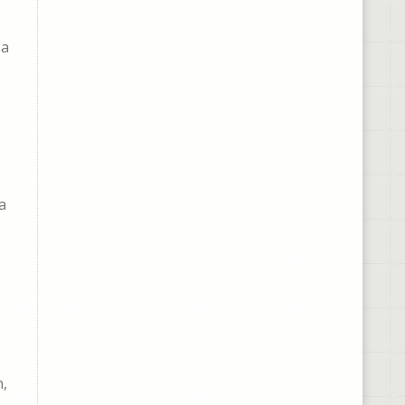
sa
a
n,