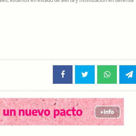
ales, estamos en estado de alerta y movilización en defensa