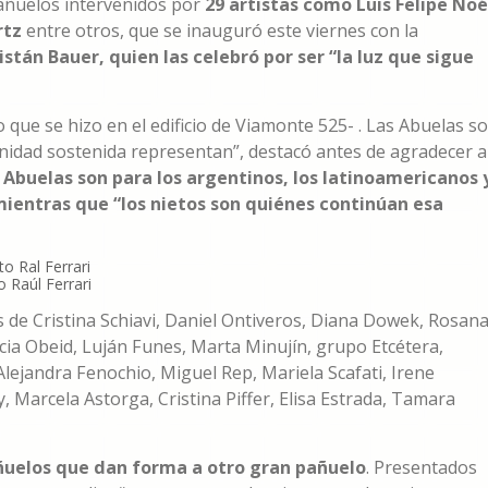
pañuelos intervenidos por
29 artistas como Luis Felipe Noé
rtz
entre otros, que se inauguró este viernes con la
istán Bauer, quien las celebró por ser “la luz que sigue
 que se hizo en el edificio de Viamonte 525- . Las Abuelas s
gnidad sostenida representan”, destacó antes de agradecer a
s Abuelas son para los argentinos, los latinoamericanos 
ientras que “los nietos son quiénes continúan esa
o Raúl Ferrari
 de Cristina Schiavi, Daniel Ontiveros, Diana Dowek, Rosan
cia Obeid, Luján Funes, Marta Minujín, grupo Etcétera,
Alejandra Fenochio, Miguel Rep, Mariela Scafati, Irene
 Marcela Astorga, Cristina Piffer, Elisa Estrada, Tamara
ñuelos que dan forma a otro gran pañuelo
. Presentados