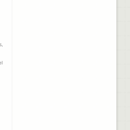
s,
el