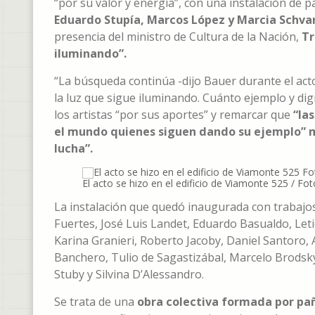
“por su valor y energía”, con una instalación de 
Eduardo Stupía, Marcos López y Marcia Schva
presencia del ministro de Cultura de la Nación,
Tr
iluminando”.
“La búsqueda continúa -dijo Bauer durante el acto
la luz que sigue iluminando. Cuánto ejemplo y di
los artistas “por sus aportes” y remarcar que
“la
el mundo quienes siguen dando su ejemplo” m
lucha”.
El acto se hizo en el edificio de Viamonte 525 / Fot
La instalación que quedó inaugurada con trabajos
Fuertes, José Luis Landet, Eduardo Basualdo, Leti
Karina Granieri, Roberto Jacoby, Daniel Santoro, 
Banchero, Tulio de Sagastizábal, Marcelo Brodsky,
Stuby y Silvina D’Alessandro.
Se trata de una
obra colectiva formada por pa