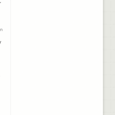
,
on
y
a