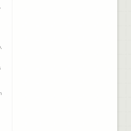
y
,
s
n