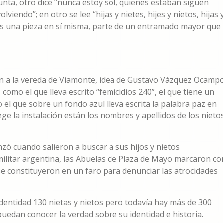
nta, otro dice “nunca estoy sol, quienes estaban siguen
lviendo”; en otro se lee “hijas y nietes, hijes y nietos, hijas 
es una pieza en sí misma, parte de un entramado mayor que
an a la vereda de Viamonte, idea de Gustavo Vázquez Ocampo
omo el que lleva escrito “femicidios 240”, el que tiene un
 el que sobre un fondo azul lleva escrita la palabra paz en
ege la instalación están los nombres y apellidos de los nieto
zó cuando salieron a buscar a sus hijos y nietos
militar argentina, las Abuelas de Plaza de Mayo marcaron co
 se constituyeron en un faro para denunciar las atrocidades
entidad 130 nietas y nietos pero todavía hay más de 300
uedan conocer la verdad sobre su identidad e historia.