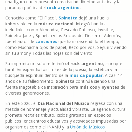
una figura que representa creatividad, libertad artística y la
paradoja poética del
rock argentino
.
Conocido como “El Flaco”,
Spinetta
dejó una huella
imborrable en la
música nacional
. Integró bandas
ineludibles como Almendra, Pescado Rabioso, Invisible,
Spinetta Jade y Spinetta y los Socios del Desierto. Además,
fue el autor de
canciones
que han trascendido el tiempo,
como Muchacha ojos de papel, Rezo por vos, Seguir viviendo
sin tu amor y Todas las hojas son del viento.
Su impronta no solo redefinió
el rock argentino
, sino que
también expandió los límites de la poesía, la estética y la
búsqueda espiritual dentro de la
música popular
. A casi 14
años de su fallecimiento,
Spinetta
continúa siendo una
fuente inagotable de inspiración para
músicos
y
oyentes
de
diversas generaciones.
En este 2026, el
Día Nacional del Músico
regresa con una
mezcla de homenaje y actualidad vibrante. La agenda cultural
promete recitales tributo, ciclos gratuitos en espacios
públicos, encuentros educativos y actividades impulsadas por
organismos como el INAMU y la
Unión de Músicos