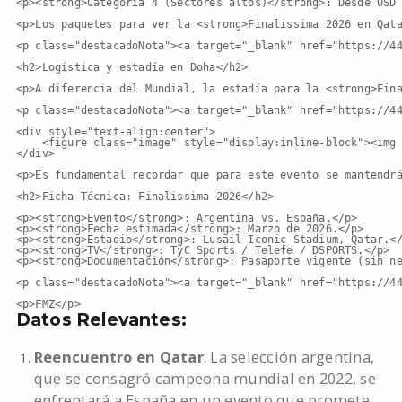
<p><strong>Categoría 4 (Sectores altos)</strong>: Desde USD 
<p>Los paquetes para ver la <strong>Finalissima 2026 en Qata
<p class="destacadoNota"><a target="_blank" href="https://44
<h2>Logística y estadía en Doha</h2>

<p>A diferencia del Mundial, la estadía para la <strong>Fina
<p class="destacadoNota"><a target="_blank" href="https://44
<div style="text-align:center">

    <figure class="image" style="display:inline-block"><img 
</div>

<p>Es fundamental recordar que para este evento se mantendrá
<h2>Ficha Técnica: Finalissima 2026</h2>

<p><strong>Evento</strong>: Argentina vs. España.</p>

<p><strong>Fecha estimada</strong>: Marzo de 2026.</p>

<p><strong>Estadio</strong>: Lusail Iconic Stadium, Qatar.</
<p><strong>TV</strong>: TyC Sports / Telefe / DSPORTS.</p>

<p><strong>Documentación</strong>: Pasaporte vigente (sin ne
<p class="destacadoNota"><a target="_blank" href="https://44
<p>FMZ</p>
Datos Relevantes:
Reencuentro en Qatar
: La selección argentina,
que se consagró campeona mundial en 2022, se
enfrentará a España en un evento que promete