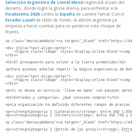
Selección Argentina de Lionel Messi
regresará al país del
desierto, donde logró la gloria eterna, para enfrentar a la
Finalissima 2026
contra la
España
de Lamine Yamal. Con el
Estadio Lusail
de telón de fondo, la afición argentina ya
empieza a hacer cuentas para no perderse este choque de
titanes.
<p class="destacadoNota"><a target="_blank" href="https://44
<div style="text-align:center">

    <figure class="image" style="display:inline-block"><img 
</div>

<h2>El presupuesto para volver a la tierra prometida</h2>

<p>Para quienes anhelan repetir la mágica experiencia de Doh
<div style="text-align:center">

    <figure class="image" style="display:inline-block"><img 
</div>

<p>Si se desea un servicio 'llave en mano' con pasajes aéreo
<h2>Entradas y categorías: ¿Qué conviene comprar?</h2>

<p>La organización ha definido diferentes rangos de precios 
<p><strong>Categoría 1 (Laterales)</strong>: Entre USD 1,050
<p><strong>Categoría 2 (Córners)</strong>: Entre USD 750 y U
<p class="destacadoNota"><a target="_blank" href="https://44
<p><strong>Categoría 3 (Detrás de los arcos)</strong>: Entre