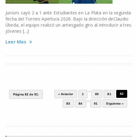
Juniors cayó 2 a 1 ante Estudiantes en La Plata en la segunda
fecha del Torneo Apertura 2026. Bajo la dirección deClaudio
Úbeda, el equipo realizó un arriesgado giro al introducir a tres
jóvenes […]
Leer Mas
...
82
« Anterior
1
80
81
Página 82 de 91:
...
83
84
91
Siguiente »