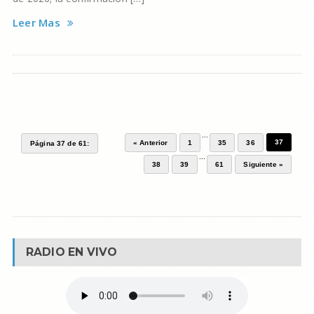
Leer Mas
...
37
« Anterior
1
35
36
Página 37 de 61:
...
38
39
61
Siguiente »
RADIO EN VIVO