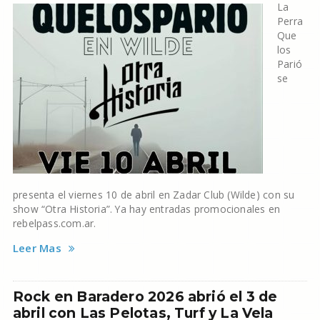
La
Perra
Que
los
Parió
se
presenta el viernes 10 de abril en Zadar Club (Wilde) con su
show “Otra Historia”. Ya hay entradas promocionales en
rebelpass.com.ar.
Leer Mas
Rock en Baradero 2026 abrió el 3 de
abril con Las Pelotas, Turf y La Vela