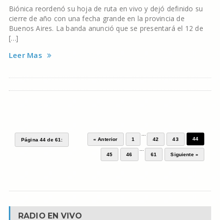
Biónica reordenó su hoja de ruta en vivo y dejó definido su
cierre de año con una fecha grande en la provincia de
Buenos Aires. La banda anunció que se presentará el 12 de
[…]
Leer Mas
...
44
« Anterior
1
42
43
Página 44 de 61:
...
45
46
61
Siguiente »
RADIO EN VIVO