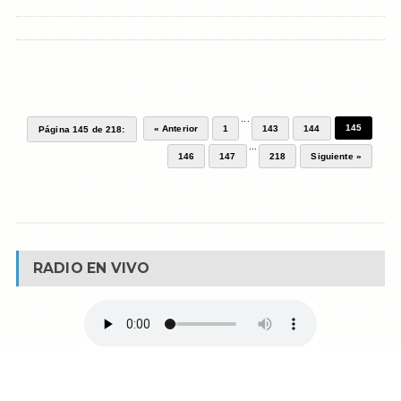
...
145
« Anterior
1
143
144
Página 145 de 218:
...
146
147
218
Siguiente »
RADIO EN VIVO