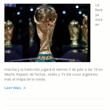
La
llave
ya
está
en
marcha y la Selección jugará el viernes 3 de julio a las 19 en
Miami. Repaso de fechas, sedes y TV del cruce argentino
más el mapa de la ronda.
Leer Mas