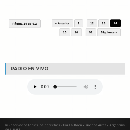
...
14
« Anterior
1
12
13
Página 14 de 91:
...
15
16
91
Siguiente »
RADIO EN VIVO
© Reservados todos los derechos -
Fm La Boca -
Buenos Aires - Argentina
90.1 MHZ